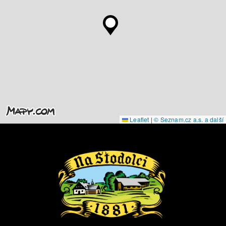
Leaflet
|
© Seznam.cz a.s. a další