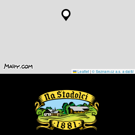
Leaflet
|
© Seznam.cz a.s. a další