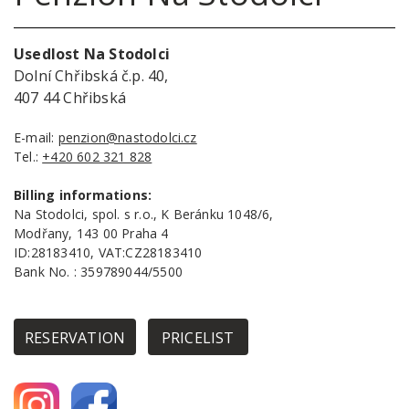
Usedlost Na Stodolci
Dolní Chřibská č.p. 40,
407 44 Chřibská
E-mail:
penzion@nastodolci.cz
Tel.:
+420 602 321 828
Billing informations:
Na Stodolci, spol. s r.o.
,
K Beránku 1048/6,
Modřany, 143 00 Praha 4
ID:28183410, VAT:CZ28183410
Bank No. : 359789044/5500
RESERVATION
PRICELIST