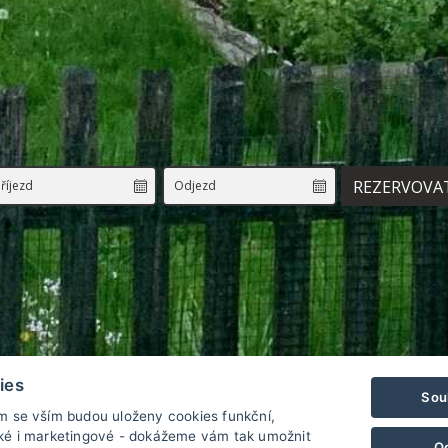
REZERVOVA
ies
Sou
ím se vším budou uloženy cookies funkční,
cké i marketingové - dokážeme vám tak umožnit
O