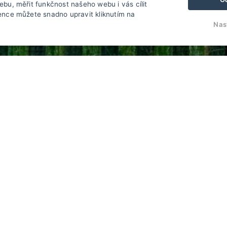
bu, měřit funkčnost našeho webu i vás cílit
ence můžete snadno upravit kliknutím na
Nas
novinky
t v
Stezka českem je krásná a zajímá cesta přes
elný
celou naší republiku, která lemuje celou naší
řená.
hranici po obvodu země. My se nacházíme přímo
na této trase a pro zimní ...