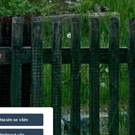
T
hlasím se vším
dmítnout vše