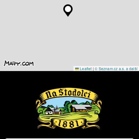
Leaflet
|
© Seznam.cz a.s. a další